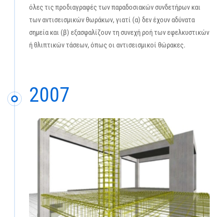
όλες τις προδιαγραφές των παραδοσιακών συνδετήρων και
των αντισεισμικών θωράκων, γιατί (α) δεν έχουν αδύνατα
σημεία και (β) εξασφαλίζουν τη συνεχή ροή των εφελκυστικών
ή θλιπτικών τάσεων, όπως οι αντισεισμικοί θώρακες.
2007